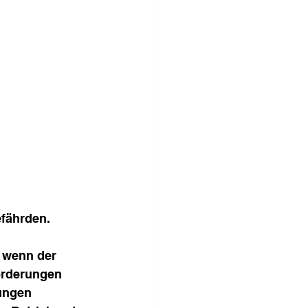
efährden.
 wenn der 
orderungen 
ungen 