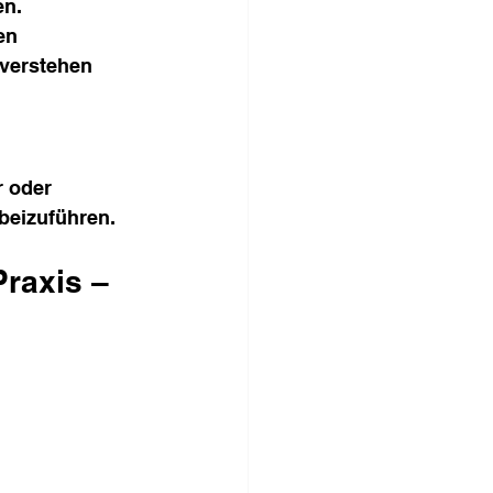
n. 
en 
verstehen 
 oder 
beizuführen.
raxis – 