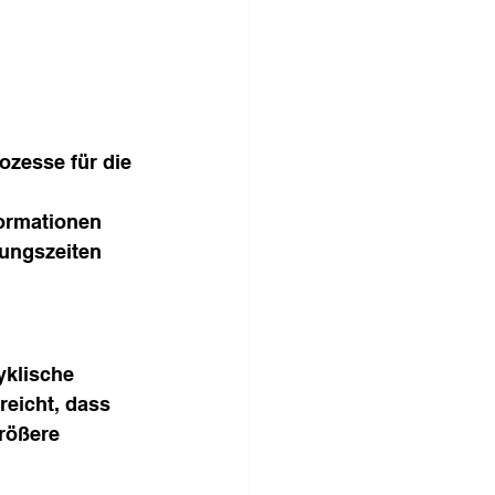
zesse für die 
formationen 
tungszeiten 
klische 
eicht, dass 
rößere 