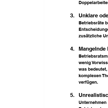
Doppelarbeite
Unklare ode
Betriebsräte 
Entscheidunge
zusätzliche U
Mangelnde K
Betriebsratsm
wenig Vorwiss
was bedeutet, 
komplexen The
verfügen.
Unrealistis
Unternehmen u