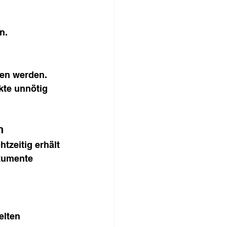
n.
gen werden. 
kte unnötig 
n
tzeitig erhält 
okumente 
elten 