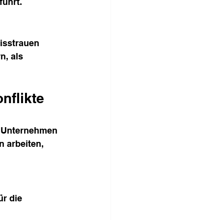
führt.
isstrauen 
, als 
nflikte 
n Unternehmen 
 arbeiten, 
r die 