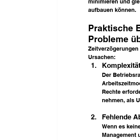
minimieren und gle
aufbauen können.
Praktische 
Probleme ü
Zeitverzögerungen 
Ursachen:
Komplexitä
Der Betriebsra
Arbeitszeitmo
Rechte erforde
nehmen, als U
Fehlende A
Wenn es kein
Management un