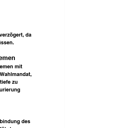
erzögert, da 
üssen.
hemen
hemen mit 
 Wahlmandat, 
iefe zu 
urierung 
nbindung des 