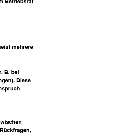
m Betriebsrat 
eist mehrere 
 B. bei 
gen). Diese 
Anspruch 
zwischen 
Rückfragen, 