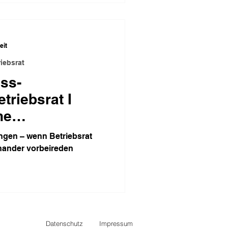
eit
iebsrat
ss-
riebsrat I
he
ngen – wenn Betriebsrat
nander vorbeireden
Datenschutz
Impressum