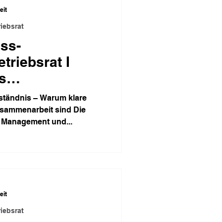
eit
iebsrat
ss-
riebsrat I
s
nis
ständnis – Warum klare
Zusammenarbeit sind Die
 Management und...
eit
iebsrat