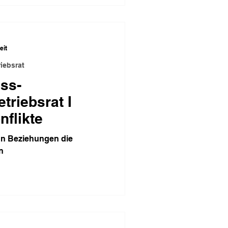
eit
iebsrat
ss-
riebsrat I
nflikte
nn Beziehungen die
n