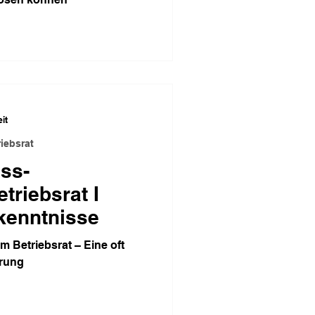
it
iebsrat
ss-
riebsrat I
kenntnisse
 Betriebsrat – Eine oft
erung