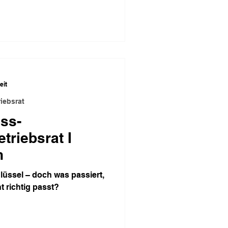
eit
iebsrat
ss-
riebsrat I
n
üssel – doch was passiert,
t richtig passt?