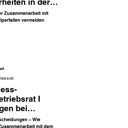
heiten in der
it
er Zusammenarbeit mit
olperfallen vermeiden
eit
iebsrat
ness-
riebsrat I
gen bei
n
tscheidungen – Wie
e Zusammenarbeit mit dem