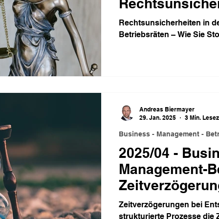
Rechtsunsicher
Zusammenarbe
Rechtsunsicherheiten in d
Betriebsräten – Wie Sie St
Andreas Biermayer
29. Jan. 2025
3 Min. Lesez
Business - Management - Betr
2025/04 - Busi
Management-Bet
Zeitverzögerun
Entscheidunge
Zeitverzögerungen bei En
strukturierte Prozesse di