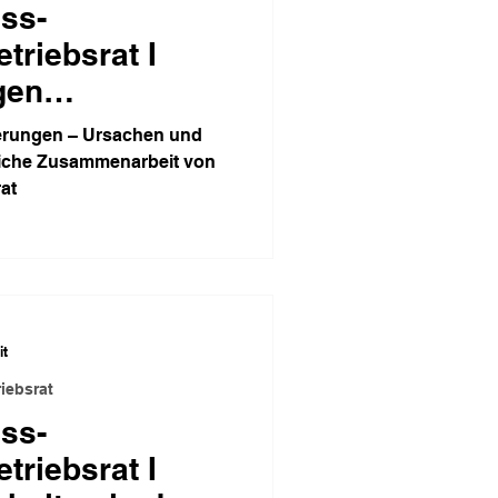
ss-
riebsrat I
gen
erungen – Ursachen und
eiche Zusammenarbeit von
at
it
iebsrat
ss-
riebsrat I