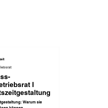
zeit
iebsrat
ss-
riebsrat I
tszeitgestaltung
itgestaltung: Warum sie
 lösen können